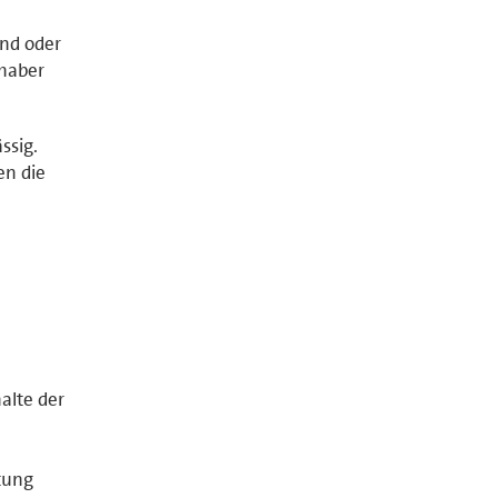
and oder
nhaber
ssig.
en die
halte der
tung