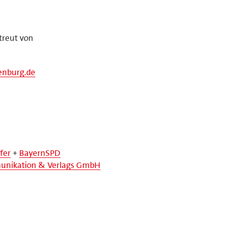
treut von
enburg.de
fer
+
BayernSPD
nikation & Verlags GmbH