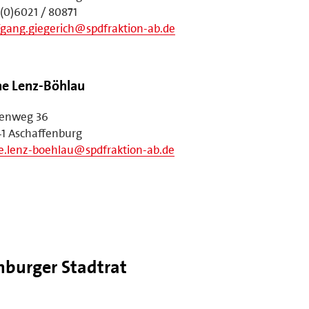
(0)6021 / 80871
gang.giegerich@spdfraktion-ab.de
e Lenz-Böhlau
henweg 36
1 Aschaffenburg
e.lenz-boehlau@spdfraktion-ab.de
nburger Stadtrat