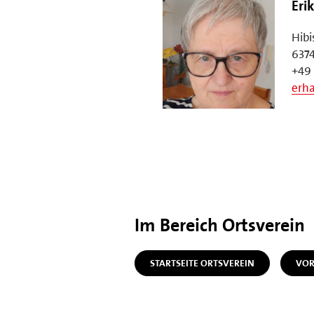
Eri
Hib
6374
+49 
erh
Im Bereich Ortsverein
STARTSEITE ORTSVEREIN
VOR