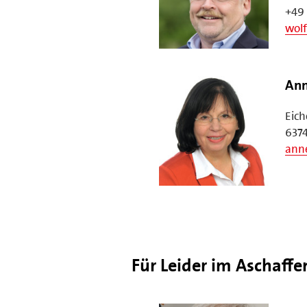
+49 
wolf
Ann
Eic
6374
ann
Für Leider im Aschaffe