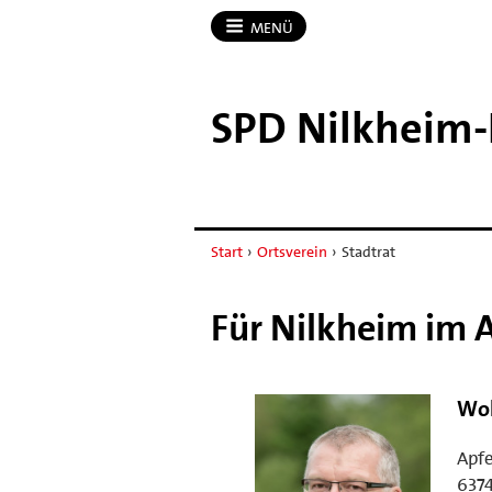
MENÜ
SPD Nilkheim-​
Start
›
Ortsverein
›
Stadtrat
Für Nilkheim im 
Wol
Apf
6374